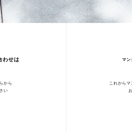
合わせは
マン
らから
これからマ
さい